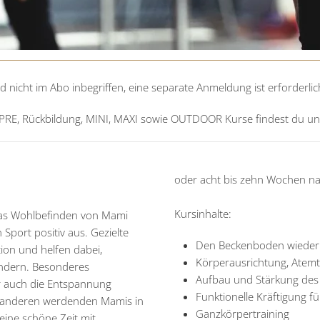
nicht im Abo inbegriffen, eine separate Anmeldung ist erforderlic
 PRE, Rückbildung, MINI, MAXI sowie OUTDOOR Kurse findest du u
oder acht bis zehn Wochen na
Kursinhalte:
das Wohlbefinden von Mami
Sport positiv aus. Gezielte
Den Beckenboden wieder
ion und helfen dabei,
Körperausrichtung, Atemt
ndern. Besonderes
Aufbau und Stärkung de
r auch die Entspannung
Funktionelle Kräftigung 
t anderen werdenden Mamis in
Ganzkörpertraining
eine schöne Zeit mit