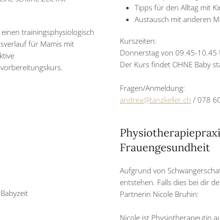
Tipps für den Alltag mit K
Austausch mit anderen M
 einen trainingsphysiologisch
Kurszeiten:
sverlauf für Mamis mit
Donnerstag von 09.45-10.45
ktive
Der Kurs findet OHNE Baby st
vorbereitungskurs.
Fragen/Anmeldung:
andrea@tanzkeller.ch
/ 078 6
Physiotherapieprax
Frauengesundheit
Aufgrund von Schwangerscha
entstehen. Falls dies bei dir d
 Babyzeit
Partnerin Nicole Bruhin:
Nicole ist Physiotherapeutin a