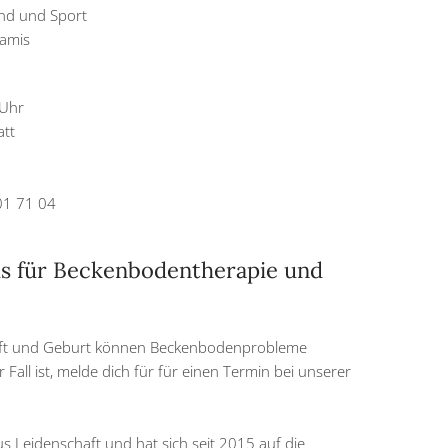
ind und Sport
amis
 Uhr
att
01 71 04
is für Beckenbodentherapie und
ft und Geburt können Beckenbodenprobleme
er Fall ist, melde dich für für einen Termin bei unserer
us Leidenschaft und hat sich seit 2015 auf die